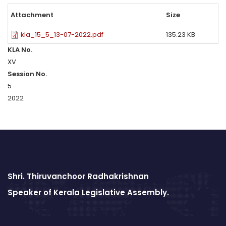
Attachment
Size
kla_15_5_13-07-2022.pdf
135.23 KB
KLA No.
XV
Session No.
5
2022
Shri. Thiruvanchoor Radhakrishnan
Speaker of Kerala Legislative Assembly.