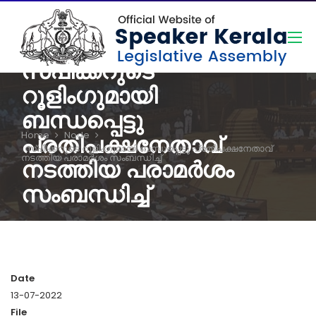
Skip
to
main
content
സ്പീക്കറുടെ
റൂളിംഗുമായി
ബന്ധപ്പെട്ടു
Home
Node
പ്രതിപക്ഷനേതാവ്
Breadcrumb
സ്പീക്കറുടെ റൂളിംഗുമായി ബന്ധപ്പെട്ടു പ്രതിപക്ഷനേതാവ്
നടത്തിയ പരാമർശം സംബന്ധിച്ച്
നടത്തിയ പരാമർശം
സംബന്ധിച്ച്
Date
13-07-2022
File